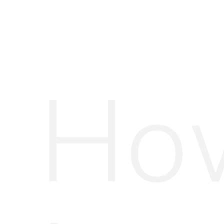
Ho
H&M jakne
ARENA CENTAR
BASIC KOMADI
MODA
MODNI TRENDOVI
MODNI TRENDOVI 2025.