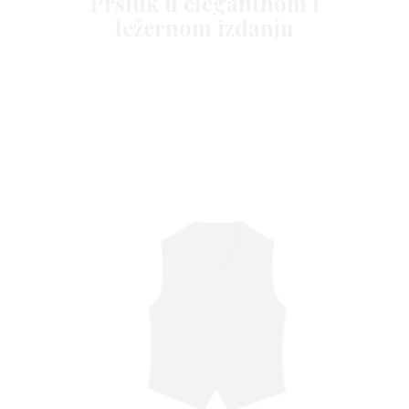
VN
Prsluk u elegantnom i
ležernom izdanju
VO