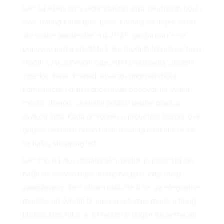
Kao savršeni spoj jednostavnih linija, neutralnih boja i
svestranog karaktera, basic komadi su uvijek veliki
dio svake garderobe, a u 2025. godini oni će se
ponovno naći u središtu kako modnih trendova, tako
i naših svakodnevnih odjevnih kombinacija. Spojeni
zajedno, basic komadi stvaraju minimalističke
kombinacije i daju jednostavan odgovor na svaku
modnu dilemu, za svaku priliku i unutar granica
svakog stila. Kada govorimo o proljetnoj sezoni, ove
godine nekoliko novih basic modela istaknut će se
na našoj shopping listi.
Kao top ili kako dodatni sloj, prsluk je jednostavan
način da sasvim basic kombinaciju učinite malo
zanimljivijom, bez obzira odlučite li se za elegantne
modele od čvrstih tkanina ili ležernije mode u finog
pletiva. Bez rukava, s kratkim ili dugim rukavima, ali