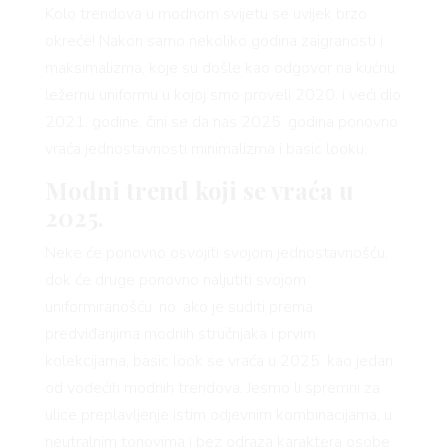
Kolo trendova u modnom svijetu se uvijek brzo
okreće! Nakon samo nekoliko godina zaigranosti i
maksimalizma, koje su došle kao odgovor na kućnu
ležernu uniformu u kojoj smo proveli 2020. i veći dio
2021. godine, čini se da nas 2025. godina ponovno
vraća jednostavnosti minimalizma i basic looku.
Modni trend koji se vraća u
2025.
Neke će ponovno osvojiti svojom jednostavnošću,
dok će druge ponovno naljutiti svojom
uniformiranošću, no, ako je suditi prema
predviđanjima modnih stručnjaka i prvim
kolekcijama, basic look se vraća u 2025. kao jedan
od vodećih modnih trendova. Jesmo li spremni za
ulice preplavljenje istim odjevnim kombinacijama, u
neutralnim tonovima i bez odraza karaktera osobe