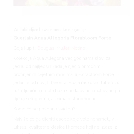
Za ljubiteljice bezvremenske elegancije
Guerlain Aqua Allegoria
Florabloom
Forte
Gdje kupiti:
Douglas
,
Müller
,
Notino
Kolekcija Aqua Allegoria već godinama slovi za
jednu od najljepših kada je riječ o prirodnim,
profinjenim cvjetnim mirisima, a
Florabloom
Forte
jedan je od novijih favorita. Spaja raskošnu tuberozu,
ružu, ljubičicu i toplu bazu sandalovine i mahovine pa
djeluje elegantno, ali nimalo staromodno.
Kome će se posebno svidjeti?
Najviše će ga cijeniti osobe koje vole nenametljiv
luksuz, kvalitetne klasike i komade koji ne izlaze iz