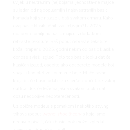
uvijek u neutralnim (ne)bojama, jednostavne majice
su jedan od najpopularnijih i najsvestranijih basic
komada koji se nalaze u baš svakom ormaru. Kako
ovaj basic klasik učiniti zanimljivijim? U 2025.
odaberite omiljenu basic majicu s dodatkom
rebraste teksture. Baš poput rebraste teksture,
koža i traper u 2025. godini nekim od basic klasika
donose svježi izgled. Polo top basic looku dat će
klasičan izgled, osobito ako odaberete modele koji
spajaju fino pletivo i primarne boje. Hlače ravno
kroja bit će basic odabir za savršeni početak svakog
outfita, dok će ležerna jakna svakom looku dati
dozu neodoljive neopterećenosti.
Uz obične modele s pomakom i nekoliko styling
trikova (poput
wrong-shoe theory
o kojoj smo
nedavno pisali), čak i basic look može izgledati
zanimljivo, drugačije i cool!