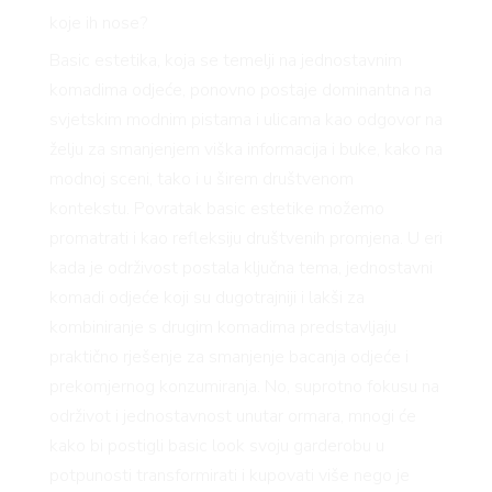
koje ih nose?
Basic estetika, koja se temelji na jednostavnim
komadima odjeće, ponovno postaje dominantna na
svjetskim modnim pistama i ulicama kao odgovor na
želju za smanjenjem viška informacija i buke, kako na
modnoj sceni, tako i u širem društvenom
kontekstu. Povratak basic estetike možemo
promatrati i kao refleksiju društvenih promjena. U eri
kada je održivost postala ključna tema, jednostavni
komadi odjeće koji su dugotrajniji i lakši za
kombiniranje s drugim komadima predstavljaju
praktično rješenje za smanjenje bacanja odjeće i
prekomjernog konzumiranja. No, suprotno fokusu na
održivot i jednostavnost unutar ormara, mnogi će
kako bi postigli basic look svoju garderobu u
potpunosti transformirati i kupovati više nego je