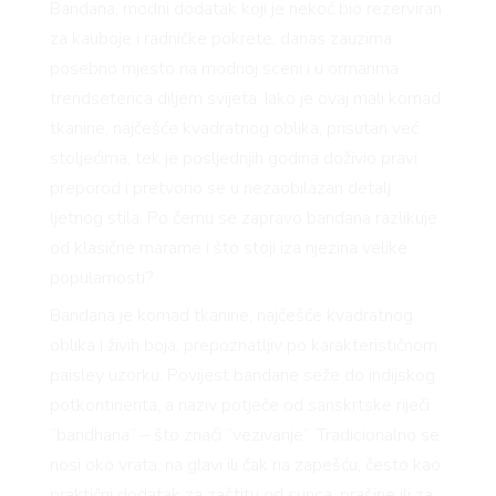
Bandana, modni dodatak koji je nekoć bio rezerviran
za kauboje i radničke pokrete, danas zauzima
posebno mjesto na modnoj sceni i u ormarima
trendseterica diljem svijeta. Iako je ovaj mali komad
tkanine, najčešće kvadratnog oblika, prisutan već
stoljećima, tek je posljednjih godina doživio pravi
preporod i pretvorio se u nezaobilazan detalj
ljetnog stila. Po čemu se zapravo bandana razlikuje
od klasične marame i što stoji iza njezina velike
popularnosti?
Bandana je komad tkanine, najčešće kvadratnog
oblika i živih boja, prepoznatljiv po karakterističnom
paisley uzorku. Povijest bandane seže do indijskog
potkontinenta, a naziv potječe od sanskrtske riječi
“bandhana” – što znači “vezivanje”
.
Tradicionalno se
nosi oko vrata, na glavi ili čak na zapešću, često kao
praktični dodatak za zaštitu od sunca, prašine ili za