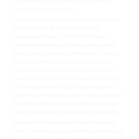
 T
asocira na retro ljeta, filmske dive i bezbrižnu
skandinavsku svakodnevicu.
Njeni lookovi sjajno ilustriraju da je funkcionalnost
pravi luksuz, ali i da detalj može biti ključ
cjelokupnog stylinga. Ljeti je često viđamo s
maramom vezanom oko čela ili lagano položenu
 TI
preko glave, u duhu starog Hollywooda – styling
koji, uz sunčane naočale i laganu valovitu kosu,
podsjeća na romantična putovanja cabrioletom i
dane provedene na obali Mediterana. Svilenkaste,
ali i pamučne bandane, često s prepoznatljivim
paisley ili geometrijskim uzorcima, Elsa usklađuje s
klasičnim bijelim košuljama, trapericama visokog
struka i nezaobilaznim espadrilama ili sandalama.
Bandanu koristi i kao detalj s notom francuskog
chica – omotanu oko vrata, ukrašava oversized sako