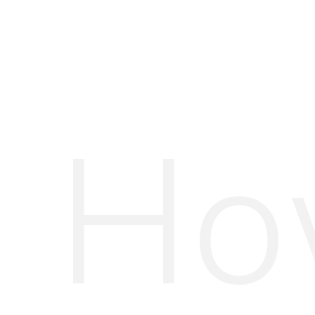
Fotografije:
@hoskelsa
High street
fashion brendovi
i popularni dizajneri
ponovno uvode bandanu kao osnovni dodatak u
svojim kolekcijama. Široki izbor materijala i uzoraka,
jednostavna prilagodba svakom stilu i visoka doza
asocijativnosti na ljetne uspomene čine bandanu „it-
Ho
komadom“ za ovu ljetnu sezonu.
Naslovna fotografija:
@hoskelsa
ARENA CENTAR
BANDANA
ELSA HOSK
SHOPPING