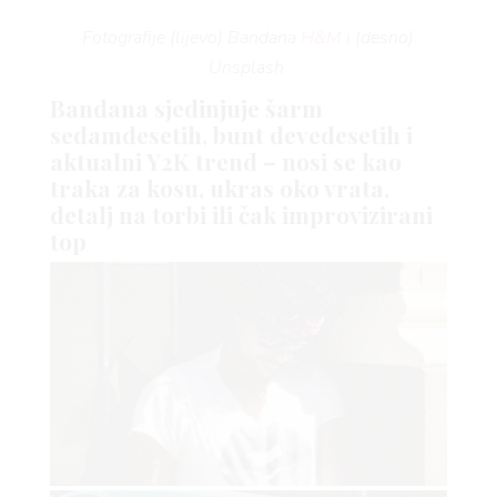
VN
Fotografije (lijevo) Bandana
H&M
i (desno)
Unsplash
Bandana sjedinjuje šarm
sedamdesetih, bunt devedesetih i
aktualni Y2K trend – nosi se kao
VO
traka za kosu, ukras oko vrata,
detalj na torbi ili čak improvizirani
top