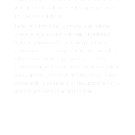
skupljanje kose, a danas je jednako prisutan i kao
atraktivan modni detalj.
Za razliku od marame, koja može imati različite
dimenzije, od pravokutnih do velikih kvadrata, i
često se izrađuje od finijih tkanina poput svile,
bandana je u pravilu manja, jednostavnija i izrađena
od čvršćih materijala poput pamuka. Također,
bandana se nosi vrlo specifično – vezana oko glave,
vrata, zapešća ili kao detalj na torbi, a njezin dizajn
prepoznatljiv je po šarenim paisley uzorcima, koji su
kroz povijest postali njen zaštitni znak.