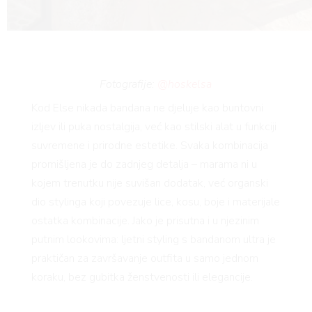
Fotografije:
@hoskelsa
Kod Else nikada bandana ne djeluje kao buntovni
izljev ili puka nostalgija, već kao stilski alat u funkciji
suvremene i prirodne estetike. Svaka kombinacija
promišljena je do zadnjeg detalja – marama ni u
kojem trenutku nije suvišan dodatak, već organski
dio stylinga koji povezuje lice, kosu, boje i materijale
ostatka kombinacije. Jako je prisutna i u njezinim
putnim lookovima: ljetni styling s bandanom ultra je
praktičan za završavanje outfita u samo jednom
koraku, bez gubitka ženstvenosti ili elegancije.