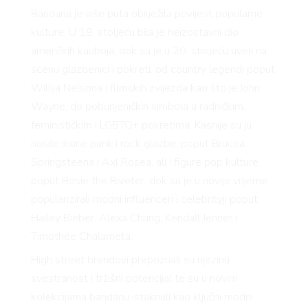
Bandana je više puta obilježila povijest popularne
kulture. U 19. stoljeću bila je neizostavni dio
američkih kauboja, dok su je u 20. stoljeću uveli na
scenu glazbenici i pokreti: od country legendi poput
Willija Nelsona i filmskih zvijezda kao što je John
Wayne, do pobunjeničkih simbola u radničkim,
feminističkim i LGBTQ+ pokretima. Kasnije su ju
nosile ikone punk i rock glazbe, poput Brucea
Springsteena i Axl Rosea, ali i figure pop kulture
poput Rosie the Riveter, dok su je u novije vrijeme
popularizirali modni influenceri i celebrityji poput
Hailey Bieber, Alexa Chung, Kendall Jenner i
Timothée Chalameta.
High street brendovi prepoznali su njezinu
svestranost i tržišni potencijal te su u novim
kolekcijama bandanu istaknuli kao ključni modni