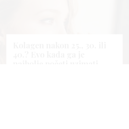
Kolagen nakon 25., 30. ili
40.? Evo kada ga je
najbolje početi uzimati
04. kol
Life
2026