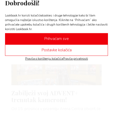
Dobrodošli!
odnosno kupci koji zadovolje uvjete, mogu prijaviti
ispunjavanjem obrasca na stranici
Arena Centra
ili
FE
slanjem SMS-a sadržaja: ARENA, broj računa, ime i
Lookbook.hr koristi kolačiće/cookies i druge tehnologije kako bi Vam
omogućila najbolje iskustvo korištenja. Kliknite na “Prihvaćam” ako
prezime sudionika, na broj 60777 (cijena svake
prihvaćate upotrebu kolačića i drugih korištenih tehnologija i želite nastaviti
pojedine SMS poruke iznosi 0,32 €).
koristiti Lookbook.hr.
AMA
Prihvaćam sve
Postavke kolačića
Pravila o korištenju kolačića
Pravila privatnosti
BOOK
Zabilježi svoj ADVENT+
AGRAM
trenutak kamerom!
Od 15. prosinca u prizemlju Arena Centra otvorit će