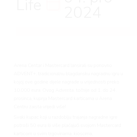
Life
2024
Arena Centar i Mastercard lansirali su ponovno
ADVENT+, tradicionalnu blagdansku nagradnu igru u
kojoj ove godine dijele nagrade u vrijednosti preko
10.000 eura. Ovog Adventa, točnije od 1. do 24.
prosinca, kupnja Mastercard karticama u Arena
Centru zaista vrijedi više!
Svaki kupac koji u razdoblju trajanja nagradne igre
potroši 50 eura ili više plaćajući svojom Mastercard
karticom u svim trgovinama, kioscima,