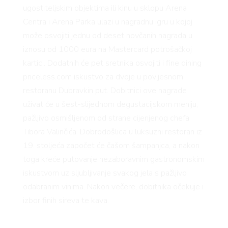
ugostiteljskim objektima ili kinu u sklopu Arena
Centra i Arena Parka ulazi u nagradnu igru u kojoj
može osvojiti jednu od deset novčanih nagrada u
iznosu od 1000 eura na Mastercard potrošačkoj
VNICA
kartici. Dodatnih će pet sretnika osvojiti i fine dining
priceless.com iskustvo za dvoje u povijesnom
restoranu Dubravkin put. Dobitnici ove nagrade
VO
uživat će u šest-slijednom degustacijskom meniju,
pažljivo osmišljenom od strane cijenjenog chefa
Tibora Valinčića. Dobrodošlica u luksuzni restoran iz
YLE
19. stoljeća započet će čašom šampanjca, a nakon
toga kreće putovanje nezaboravnim gastronomskim
iskustvom uz sljubljivanje svakog jela s pažljivo
 TO
odabranim vinima. Nakon večere, dobitnika očekuje i
izbor finih sireva te kava.
 TIME
Za nagradnu igru se svi korisnici Mastercard kartica,