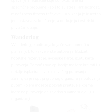
spavanje, meditacije koje su fokusirane na
specifične probleme kao što su stres i anksioznost,
RIVATNOSTI
mindfulness fitness tečajeve… Aplikacija je izuzetno
jednostavna za korištenje, a odlikuje ju i estetski
privlačan dizajn.
Wanderlog
Wanderlog je aplikacija koja će vam pomoći u
planiranju bilo kakve vrste putovanja. Budžet,
hotelske rezervacije, avionske karte, izleti, karta
putovanja. Pomoću ove aplikacije možete kreirati i u
detalje isplanirati svaki dio vašeg putovanja.
Zanimljiva je i opcija grupnog organiziranja putovanja
putem kojem možete pozvati prijatelje s kojima
idete na putovanje da zajedno s vama sudjeluju u
organizaciji.