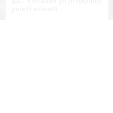
40.? Evo kada ga je najbolje
početi uzimati
04.
Life
kol
2026
Š