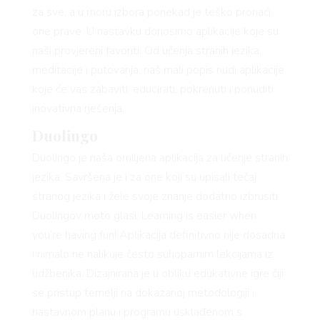
za sve, a u moru izbora ponekad je teško pronaći
one prave. U nastavku donosimo aplikacije koje su
naši provjereni favoriti. Od učenja stranih jezika,
meditacije i putovanja, naš mali popis nudi aplikacije
koje će vas zabaviti, educirati, pokrenuti i ponuditi
inovativna rješenja.
Duolingo
Duolingo je naša omiljena aplikacija za učenje stranih
jezika. Savršena je i za one koji su upisali tečaj
stranog jezika i žele svoje znanje dodatno izbrusiti.
Duolingov moto glasi: Learning is easier when
you’re having fun! Aplikacija definitivno nije dosadna
i nimalo ne nalikuje često suhoparnim lekcijama iz
udžbenika. Dizajnirana je u obliku edukativne igre čiji
VNICA
se pristup temelji na dokazanoj metodologiji i
nastavnom planu i programu usklađenom s